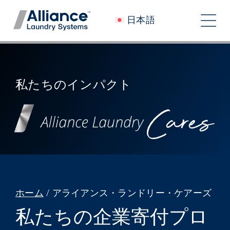
コ
日本語
ン
ト
テ
グ
ン
会社概要
ツ
ル
へ
私たちと働く
私たちのインパクト
ナ
ス
私たちのインパクト
キ
ビ
ッ
採用情報
プ
ゲ
ニュースルーム
ー
シ
投資家
ホーム
/
アライアンス・ランドリー・ケアーズ
ョ
私たちの企業寄付プロ
コンタクト
ン