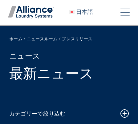
コ
日本語
ン
ト
テ
グ
ン
会社概要
ツ
ホーム
/
ニュースルーム
/
プレスリリース
ル
へ
私たちと働く
ニュース
ナ
ス
私たちのインパクト
キ
最新ニュース
ビ
ッ
採用情報
プ
ゲ
ニュースルーム
ー
シ
投資家
カテゴリーで絞り込む
ョ
コンタクト
ン