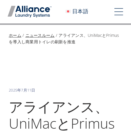
コ
日本語
ン
ト
テ
グ
ン
会社概要
ホーム
/
ニュースルーム
/
アライアンス、UniMacとPrimus
ツ
ル
を導入し商業用トイレの刷新を推進
へ
私たちと働く
ナ
ス
私たちのインパクト
キ
ビ
ッ
採用情報
プ
ゲ
ニュースルーム
ー
2025年7月11日
アライアンス、
シ
投資家
ョ
UniMacとPrimus
コンタクト
ン