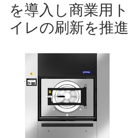
を導入し商業用ト
My Alliance
イレの刷新を推進