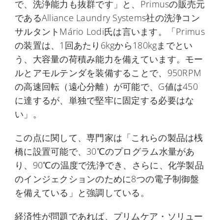
で、洗浄能力も抜群です」と、Primusの販売元
であるAlliance Laundry Systems社の洗浄コン
サルタントMário Lodi氏は言います。「Primus
の装置は、1回あたり6kgから180kgまでとい
う、大容量の荷積み能力を備えています。モー
ルとアモルテンダを装備することで、950RPM
の高速回転（遠心分離）が可能で、G値は450
に達するが、単独で堅牢に固定する必要はな
い」。
この点に関して、専門家は「これらの製品は桟
橋に設置可能で、30℃のプログラム水量があ
り、90℃の温度で洗浄でき、さらに、化学製品
のインジェクションのために8つの電子制御盤
を備えている」と強調している。
経済性が問題であれば、プリムケア・ソリュー