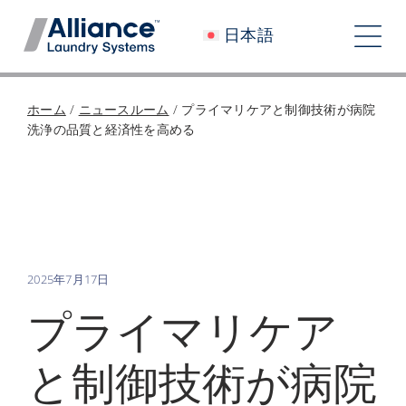
コ
日本語
ン
ト
テ
グ
ン
会社概要
ホーム
/
ニュースルーム
/
プライマリケアと制御技術が病院
ツ
ル
洗浄の品質と経済性を高める
へ
私たちと働く
ナ
ス
私たちのインパクト
キ
ビ
ッ
採用情報
プ
ゲ
ニュースルーム
ー
2025年7月17日
プライマリケア
シ
投資家
ョ
と制御技術が病院
コンタクト
ン