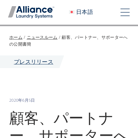
コ
日本語
ン
ト
テ
グ
ン
会社概要
ホーム
/
ニュースルーム
/
顧客、パートナー、サポーターへ
ツ
ル
の公開書簡
へ
私たちと働く
ナ
ス
プレスリリース
私たちのインパクト
キ
ビ
ッ
採用情報
プ
ゲ
ニュースルーム
ー
2020年6月5日
シ
投資家
顧客、パートナ
ョ
コンタクト
ー、サポーターへ
ン