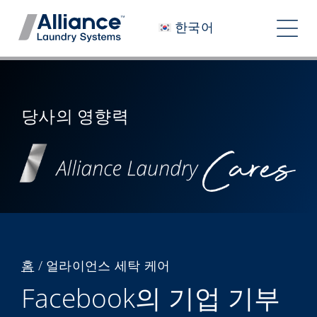
콘
한국어
텐
탐
츠
색
로
당사는 누구인가
건
토
너
우리와 함께 일하기
당사의 영향력
글
뛰
당사의 영향력
기
채용 정보
뉴스룸
투자자
홈
/
얼라이언스 세탁 케어
Facebook의 기업 기부
문의하기