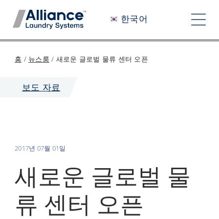
콘
한국어
텐
탐
츠
색
로
당사는 누구인가
홈
/
뉴스룸
/
새로운 글로벌 물류 센터 오픈
건
토
너
우리와 함께 일하기
보도 자료
글
뛰
당사의 영향력
기
채용 정보
2017년 07월 01일
뉴스룸
새로운 글로벌 물
투자자
류 센터 오픈
문의하기