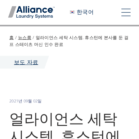
콘
한국어
텐
탐
츠
색
로
당사는 누구인가
홈
/
뉴스룸
/
얼라이언스 세탁 시스템, 휴스턴에 본사를 둔 걸
건
토
프 스테이츠 머신 인수 완료
너
우리와 함께 일하기
글
뛰
보도 자료
당사의 영향력
기
채용 정보
뉴스룸
2021년 09월 02일
투자자
얼라이언스 세탁
문의하기
시스템, 휴스턴에