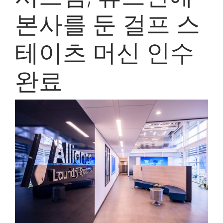
My Alliance
본사를 둔 걸프 스
테이츠 머신 인수
완료