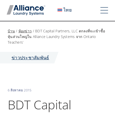
ข้าม
ไทย
ไป
สลับ
ที่
เนื้อหา
การ
เราเป็นใคร
บ้าน
/
ห้องข่าว
/
BDT Capital Partners, LLC ตกลงที่จะเข้าซื้อ
หุ้นส่วนใหญ่ใน Alliance Laundry Systems จาก Ontario
ทาง
ร่วมงานกับเรา
Teachers’
ผลกระทบของเรา
ข่าวประชาสัมพันธ์
อาชีพ
ห้องข่าว
6 สิงหาคม 2015
นักลงทุน
BDT Capital
ติดต่อเรา