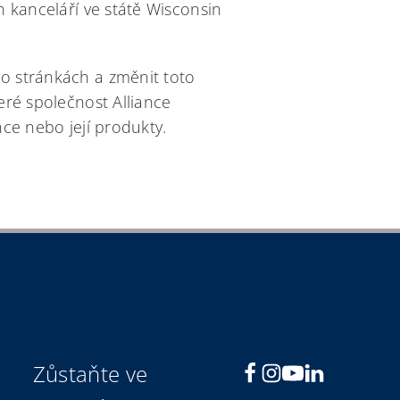
h kanceláří ve státě Wisconsin
to stránkách a změnit toto
eré společnost Alliance
nce nebo její produkty.
Zůstaňte ve