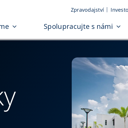
Zpravodajství
Investo
sme
Spolupracujte s námi
ky