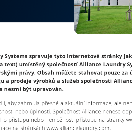
y Systems spravuje tyto internetové stránky ja
a text) umístěný společností Alliance Laundry S
rskými právy. Obsah můžete stahovat pouze za 
u a prodeje výrobků a služeb společnosti Allia
 a nesmí být upravován.
silí, aby zahrnula přesné a aktuální informace, ale n
esnosti nebo úplnosti. Společnost Alliance nenese od
eho přístupu nebo nemožnosti přístupu na stránky 
mace na stránkách www.alliancelaundry.com.