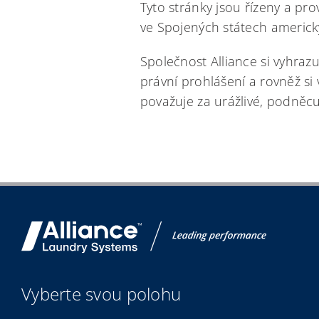
Tyto stránky jsou řízeny a pr
ve Spojených státech americk
Společnost Alliance si vyhraz
právní prohlášení a rovněž si
považuje za urážlivé, podněcuj
Vyberte svou polohu