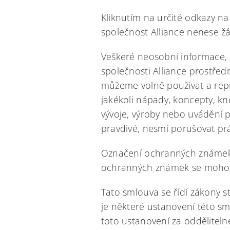
Kliknutím na určité odkazy n
společnost Alliance nenese 
Veškeré neosobní informace, 
společnosti Alliance prostřed
můžeme volně používat a rep
jakékoli nápady, koncepty, k
vývoje, výroby nebo uvádění p
pravdivé, nesmí porušovat prá
Označení ochranných známek 
ochranných známek se mohou v
Tato smlouva se řídí zákony s
je některé ustanovení této s
toto ustanovení za odděliteln