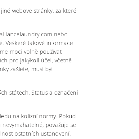
jiné webové stránky, za které
.alliancelaundry.com nebo
né. Veškeré takové informace
eme moci volně používat
h pro jakýkoli účel, včetně
nky zašlete, musí být
h státech. Status a označení
hledu na kolizní normy. Pokud
u nevymahatelné, považuje se
lnost ostatních ustanovení.