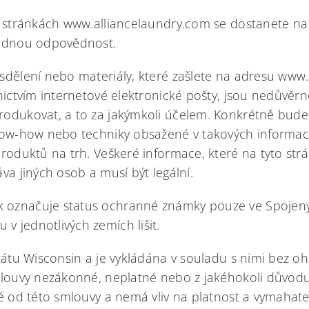
a stránkách www.alliancelaundry.com se dostanete na 
žádnou odpovědnost.
sdělení nebo materiály, které zašlete na adresu www
nictvím internetové elektronické pošty, jsou nedůvěr
rodukovat, a to za jakýmkoli účelem. Konkrétně bud
now-how nebo techniky obsažené v takových informacíc
roduktů na trh. Veškeré informace, které na tyto strá
va jiných osob a musí být legální.
označuje status ochranné známky pouze ve Spojenýc
 jednotlivých zemích lišit.
tátu Wisconsin a je vykládána v souladu s nimi bez o
mlouvy nezákonné, neplatné nebo z jakéhokoli důvod
é od této smlouvy a nemá vliv na platnost a vymahate