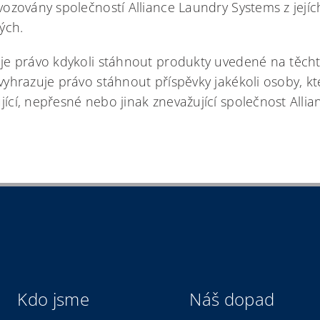
ovozovány společností Alliance Laundry Systems z jejíc
ých.
uje právo kdykoli stáhnout produkty uvedené na těch
 vyhrazuje právo stáhnout příspěvky jakékoli osoby, kt
ící, nepřesné nebo jinak znevažující společnost Allia
Kdo jsme
Náš dopad