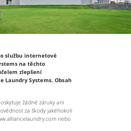
ko službu internetové
ystems na těchto
účelem zlepšení
nce Laundry Systems. Obsah
eposkytuje žádné záruky ani
povědnost za škody jakéhokoli
www.alliancelaundry.com nebo