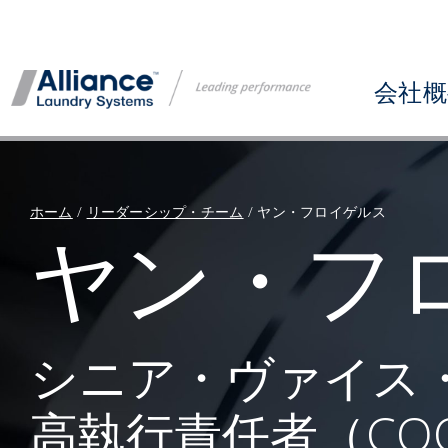
コ
ン
テ
会社概
ン
ツ
へ
ス
キ
ホーム
/
リーダーシップ・チーム
/
ヤン・フロイゲルス
ヤン・フ
ッ
プ
シニア・ヴァイス
高執行責任者（CO