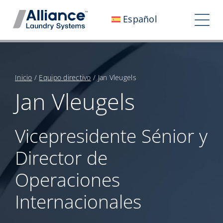
Saltar
Español
al
Alte
contenido
nav
Quiénes somos
Trabaja con nosotros
Inicio
/
Equipo directivo
/
Jan Vleugels
Jan Vleugels
Nuestro impacto
Empleo
Vicepresidente Sénior y
Director de
Sala de prensa
Operaciones
Inversores
Internacionales
Contáctanos