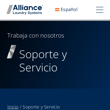
Saltar
Español
al
Alte
contenido
nav
Quiénes somos
Trabaja con nosotros
Trabaja con nosotros
Soporte y
Nuestro impacto
Servicio
Empleo
Sala de prensa
Inversores
Contáctanos
Inicio
/
Soporte y Servicio