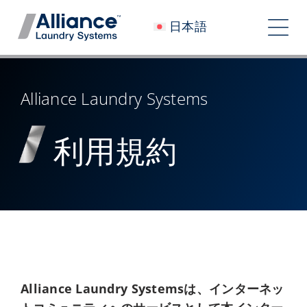
コ
日本語
ン
ト
テ
グ
ン
会社概要
ツ
ル
Alliance Laundry Systems
へ
私たちと働く
ナ
ス
利用規約
私たちのインパクト
キ
ビ
ッ
採用情報
プ
ゲ
ニュースルーム
ー
シ
投資家
ョ
コンタクト
Alliance Laundry Systemsは、インターネッ
ン