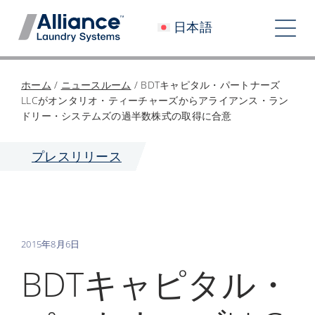
コ
日本語
ン
ト
テ
グ
ン
会社概要
ホーム
/
ニュースルーム
/
BDTキャピタル・パートナーズ
ツ
ル
LLCがオンタリオ・ティーチャーズからアライアンス・ラン
へ
私たちと働く
ドリー・システムズの過半数株式の取得に合意
ナ
ス
私たちのインパクト
キ
プレスリリース
ビ
ッ
採用情報
プ
ゲ
ニュースルーム
ー
2015年8月6日
シ
投資家
BDTキャピタル・
ョ
コンタクト
ン