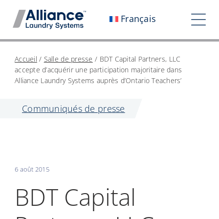
Aller
Français
au
Tog
contenu
Nav
Qui sommes-nous ?
Accueil
/
Salle de presse
/
BDT Capital Partners, LLC
accepte d’acquérir une participation majoritaire dans
Travaillez avec nous
Alliance Laundry Systems auprès d’Ontario Teachers’
Notre impact
Communiqués de presse
Carrières
Salle de presse
6 août 2015
Investisseurs
BDT Capital
Contactez-nous