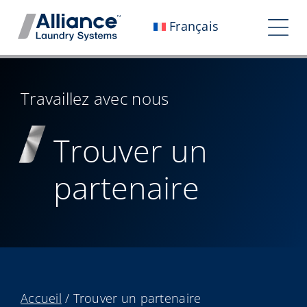
Aller
Français
au
Tog
contenu
Nav
Qui sommes-nous ?
Travaillez avec nous
Travaillez avec nous
Trouver un
Notre impact
partenaire
Carrières
Salle de presse
Investisseurs
Contactez-nous
Accueil
/
Trouver un partenaire