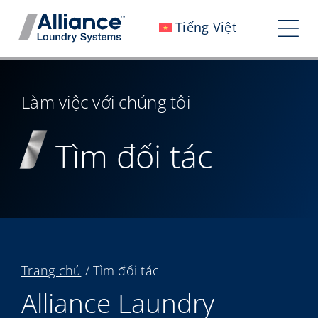
Bỏ
Tiếng Việt
qua
Chu
nội
đổi
dung
Chúng tôi là ai
điề
Làm việc với chúng tôi
Làm việc với chúng tôi
hướ
Tìm đối tác
Tác động của chúng tôi
Sự nghiệp
Phòng tin tức
Các nhà đầu tư
Trang chủ
/
Tìm đối tác
Liên hệ với chúng tôi
Alliance Laundry