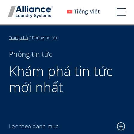
Bỏ
Tiếng Việt
qua
Chu
nội
đổi
dung
Chúng tôi là ai
Trang chủ
/
Phòng tin tức
điề
Làm việc với chúng tôi
hướ
Phòng tin tức
Tác động của chúng tôi
Khám phá tin tức
Sự nghiệp
mới nhất
Phòng tin tức
Các nhà đầu tư
Liên hệ với chúng tôi
Lọc theo danh mục