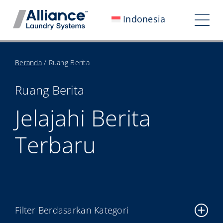
Loncat
Indonesia
ke
Bera
konten
Nav
Siapa Kami
Beranda
/
Ruang Berita
Bekerja Bersama Kami
Ruang Berita
Dampak Kami
Jelajahi Berita
Ruang Berita
Terbaru
Investor
Hubungi Kami
My Alliance
Filter Berdasarkan Kategori