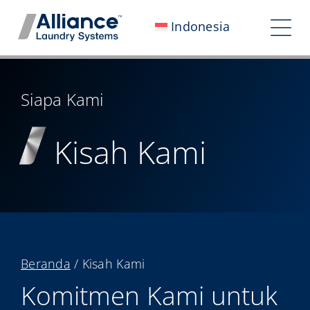
Loncat
Indonesia
ke
Bera
konten
Nav
Siapa Kami
Siapa Kami
Bekerja Bersama Kami
Kisah Kami
Dampak Kami
Ruang Berita
Investor
Hubungi Kami
Beranda
/
Kisah Kami
My Alliance
Komitmen Kami untuk