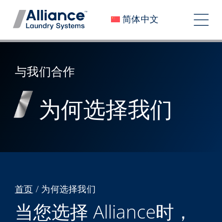
跳
简体中文
至
切
内
换
容
关于我们
导
与我们合作
加入我们
航
为何选择我们
我们的影响
工作机会
新闻
投资者
首页
/
为何选择我们
联系我们
当您选择 Alliance时，