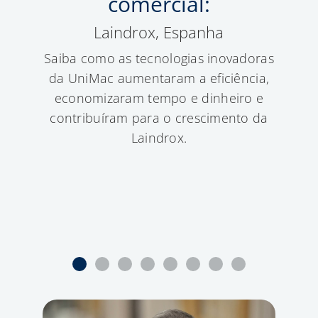
comercial:
Laindrox, Espanha
Re
Saiba como as tecnologias inovadoras
Faç
da UniMac aumentaram a eficiência,
bast
economizaram tempo e dinheiro e
praia
contribuíram para o crescimento da
lid
Laindrox.
import