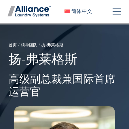
跳
简体中文
至
切
内
换
容
关于我们
导
加入我们
首页
/
领导团队
/
扬-弗莱格斯
航
扬-弗莱格斯
我们的影响
工作机会
高级副总裁兼国际首席
运营官
新闻
投资者
联系我们