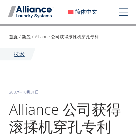
跳
简体中文
至
切
内
换
容
关于我们
首页
/
新闻
/
Alliance 公司获得滚揉机穿孔专利
导
加入我们
技术
航
我们的影响
工作机会
2007年10月31日
新闻
Alliance 公司获得
投资者
滚揉机穿孔专利
联系我们