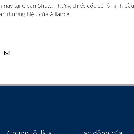
m nay tại Clean Show, những chiếc cốc có lỗ hình bầ
các thương hiệu của Alliance.
Chúng tôi là ai
Tác động của