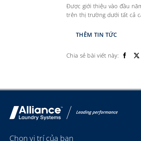
Được giới thiệu vào đầu nă
trên thị trường dưới tất cả 
THÊM TIN TỨC
Chia sẻ bài viết này:
Chọn vị trí của bạn