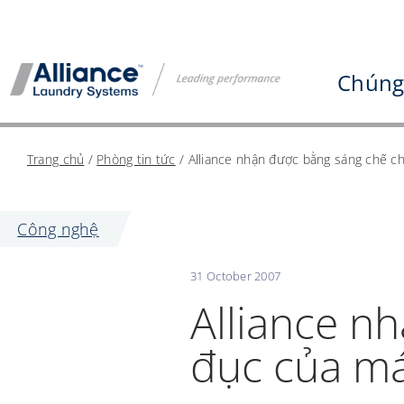
Bỏ
qua
nội
Chúng 
dung
Trang chủ
/
Phòng tin tức
/
Alliance nhận được bằng sáng chế c
Công nghệ
31 October 2007
Alliance n
đục của m