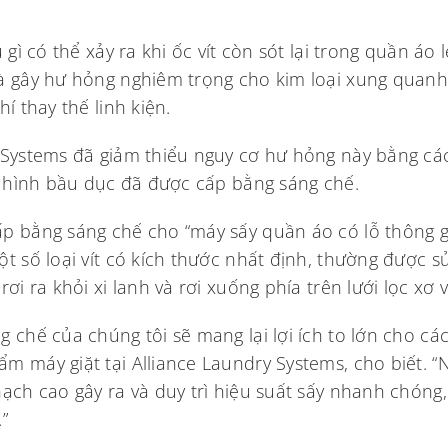
 gì có thể xảy ra khi ốc vít còn sót lại trong quần áo l
và gây hư hỏng nghiêm trọng cho kim loại xung quanh
í thay thế linh kiện.
 Systems đã giảm thiểu nguy cơ hư hỏng này bằng cách 
lỗ hình bầu dục đã được cấp bằng sáng chế.
p bằng sáng chế cho “máy sấy quần áo có lỗ thông gió
ột số loại vít có kích thước nhất định, thường được 
rơi ra khỏi xi lanh và rơi xuống phía trên lưới lọc xơ 
 chế của chúng tôi sẽ mang lại lợi ích to lớn cho các 
m máy giặt tại Alliance Laundry Systems, cho biết. 
hạch cao gây ra và duy trì hiệu suất sấy nhanh chóng,
”