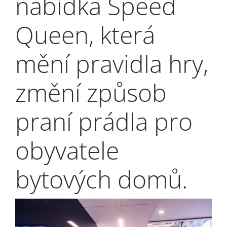
nabídka Speed
My Alliance
Queen, která
mění pravidla hry,
změní způsob
praní prádla pro
obyvatele
bytových domů.