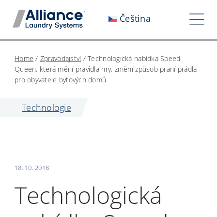
Přeskočit
Čeština
na
Pře
obsah
nav
Kdo jsme
Home
/
Zpravodajství
/
Technologická nabídka Speed
Queen, která mění pravidla hry, změní způsob praní prádla
Spolupracujte s námi
pro obyvatele bytových domů.
Náš dopad
Technologie
Kariéra
Zpravodajství
18. 10. 2018
Investoři
Technologická
Kontaktujte nás