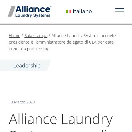
Vai
Italiano
al
Nav
contenuto
Chi siamo
Home
/
Sala stampa
/
Alliance Laundry Systems accoglie il
presidente e l’amministratore delegato di CLA per dare
Lavora con noi
inizio alla partnership
Il nostro impatto
Leadership
Carriera
Sala stampa
13 Marzo 2023
Investitori
Alliance Laundry
Contattaci