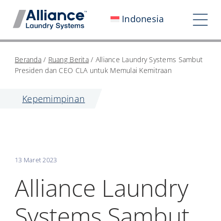
Loncat
Indonesia
ke
Bera
konten
Nav
Siapa Kami
Beranda
/
Ruang Berita
/
Alliance Laundry Systems Sambut
Presiden dan CEO CLA untuk Memulai Kemitraan
Bekerja Bersama Kami
Kepemimpinan
Dampak Kami
Ruang Berita
Investor
13 Maret 2023
Hubungi Kami
Alliance Laundry
My Alliance
Systems Sambut