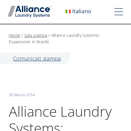
Vai
Italiano
al
Nav
contenuto
Chi siamo
Home
/
Sala stampa
/
Alliance Laundry Systems:
Espansione in Brasile
Lavora con noi
Comunicati stampa
Il nostro impatto
Carriera
Sala stampa
30 Marzo 2014
Investitori
Alliance Laundry
Contattaci
Systems: