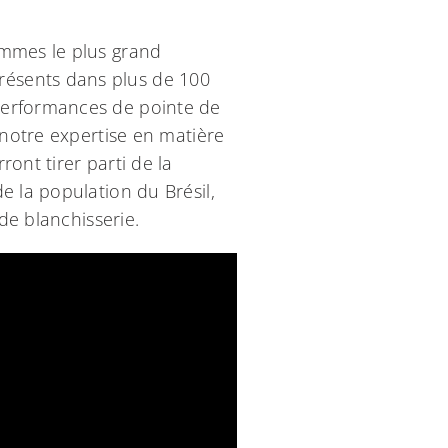
ommes le plus grand
résents dans plus de 100
performances de pointe de
 notre expertise en matière
ont tirer parti de la
e la population du Brésil,
de blanchisserie.