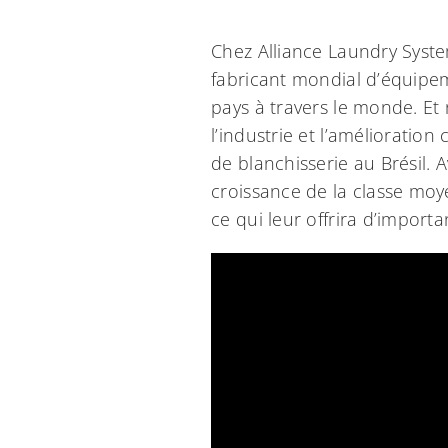
Chez Alliance Laundry Syste
fabricant mondial d’équipe
pays à travers le monde. E
l’industrie et l’amélioratio
de blanchisserie au Brésil. 
croissance de la classe moy
ce qui leur offrira d’import