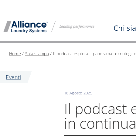
Vai
al
contenuto
Chi s
Home
/
Sala stampa
/
Il podcast esplora il panorama tecnologic
Eventi
18 Agosto 2025
Il podcast
in continu