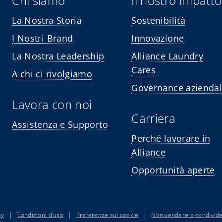
Chi siamo
Il nostro impatto
La Nostra Storia
Sostenibilità
I Nostri Brand
Innovazione
La Nostra Leadership
Alliance Laundry
Cares
A chi ci rivolgiamo
Governance azienda
Lavora con noi
Carriera
Assistenza e Supporto
Perché lavorare in
Alliance
Opportunità aperte
cy
|
Condizioni d'uso
|
Preferenze sui cookie
|
Non vendere o condivider