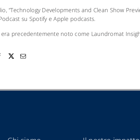
dio, “Technology Developments and Clean Show Preview”
Podcast su Spotify e Apple podcasts.
rd era precedentemente noto come Laundromat Insig