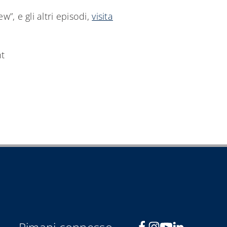
, e gli altri episodi,
visita
ht