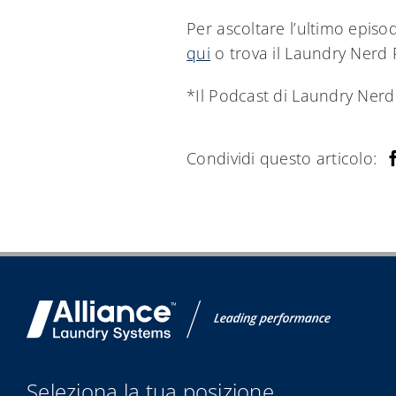
Per ascoltare l’ultimo episo
qui
o trova il Laundry Nerd 
*Il Podcast di Laundry Ne
Condividi questo articolo:
Seleziona la tua posizione