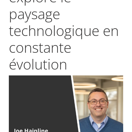
My Alliance
paysage
technologique en
constante
évolution