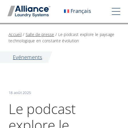
Aller
Français
au
Tog
contenu
Nav
Qui sommes-nous ?
Accueil
/
Salle de presse
/
Le podcast explore le paysage
technologique en constante évolution
Travaillez avec nous
Evénements
Notre impact
Carrières
Salle de presse
18 août 2025
Investisseurs
Le podcast
Contactez-nous
explore le