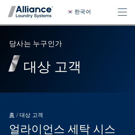
콘
한국어
텐
탐
츠
색
로
당사는 누구인가
건
토
당사는 누구인가
너
우리와 함께 일하기
글
뛰
대상 고객
당사의 영향력
기
채용 정보
뉴스룸
투자자
홈
/
대상 고객
문의하기
얼라이언스 세탁 시스