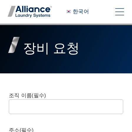
콘
한국어
텐
탐
츠
색
로
당사는 누구인가
건
토
장비 요청
너
우리와 함께 일하기
글
뛰
당사의 영향력
기
채용 정보
뉴스룸
조직 이름
(필수)
투자자
문의하기
주소
(필수)