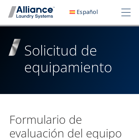
Saltar
Español
al
Alte
contenido
nav
Quiénes somos
Solicitud de
Trabaja con nosotros
equipamiento
Nuestro impacto
Empleo
Sala de prensa
Inversores
Formulario de
Contáctanos
evaluación del equipo