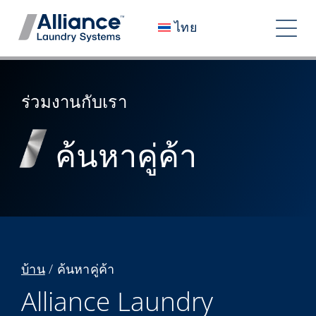
ข้าม
ไทย
ไป
สลับ
ที่
เนื้อหา
การ
เราเป็นใคร
ร่วมงานกับเรา
ทาง
ร่วมงานกับเรา
ค้นหาคู่ค้า
ผลกระทบของเรา
อาชีพ
ห้องข่าว
นักลงทุน
บ้าน
/
ค้นหาคู่ค้า
ติดต่อเรา
Alliance Laundry