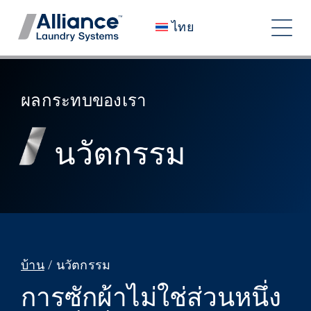
ข้าม
ไทย
ไป
สลับ
ที่
เนื้อหา
การ
เราเป็นใคร
ผลกระทบของเรา
ทาง
ร่วมงานกับเรา
นวัตกรรม
ผลกระทบของเรา
อาชีพ
ห้องข่าว
นักลงทุน
บ้าน
/
นวัตกรรม
ติดต่อเรา
การซักผ้าไม่ใช่ส่วนหนึ่ง