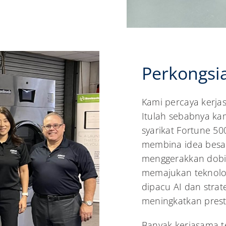
Perkongsia
Kami percaya kerja
Itulah sebabnya k
syarikat Fortune 5
membina idea besar
menggerakkan dobi
memajukan teknolo
dipacu AI dan str
meningkatkan prest
Banyak kerjasama t