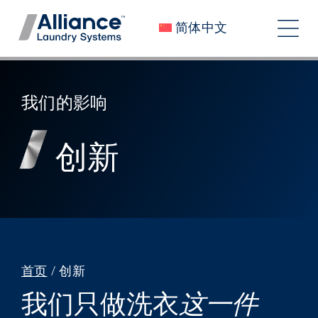
跳
简体中文
至
切
内
换
容
关于我们
导
我们的影响
加入我们
航
创新
我们的影响
工作机会
新闻
投资者
首页
/
创新
联系我们
我们只做洗衣
这一件