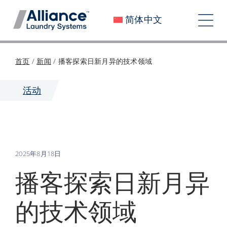
跳
简体中文
至
切
内
换
容
关于我们
首页
/
新闻
/
播客探索日新月异的技术领域
导
加入我们
活动
航
我们的影响
工作机会
2025年8月18日
新闻
播客探索日新月异
投资者
的技术领域
联系我们