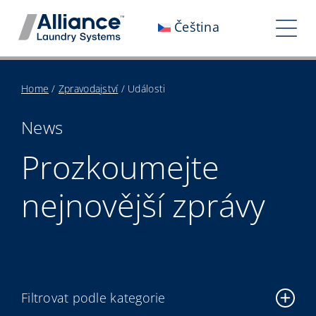
Přeskočit
Čeština
na
Pře
obsah
nav
Kdo jsme
Home
/
Zpravodajství
/
Události
Spolupracujte s námi
News
Náš dopad
Prozkoumejte
Kariéra
nejnovější zprávy
Zpravodajství
Investoři
Kontaktujte nás
Filtrovat podle kategorie