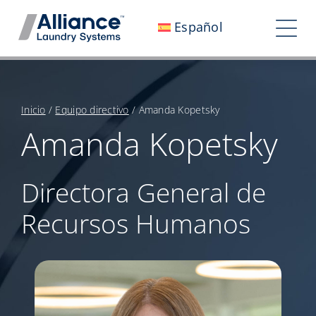
Saltar
Español
al
Alte
contenido
nav
Quiénes somos
Trabaja con nosotros
Inicio
/
Equipo directivo
/
Amanda Kopetsky
Amanda Kopetsky
Nuestro impacto
Empleo
Directora General de
Recursos Humanos
Sala de prensa
Inversores
Contáctanos