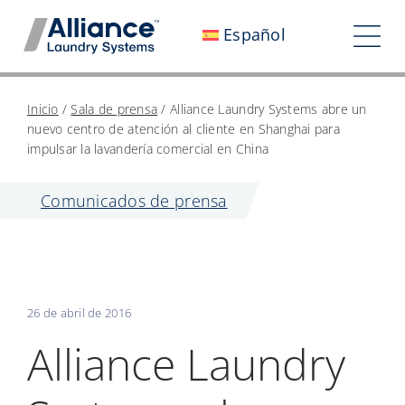
Saltar
Español
al
Alte
contenido
nav
Quiénes somos
Inicio
/
Sala de prensa
/
Alliance Laundry Systems abre un
nuevo centro de atención al cliente en Shanghai para
Trabaja con nosotros
impulsar la lavandería comercial en China
Nuestro impacto
Comunicados de prensa
Empleo
Sala de prensa
26 de abril de 2016
Inversores
Alliance Laundry
Contáctanos