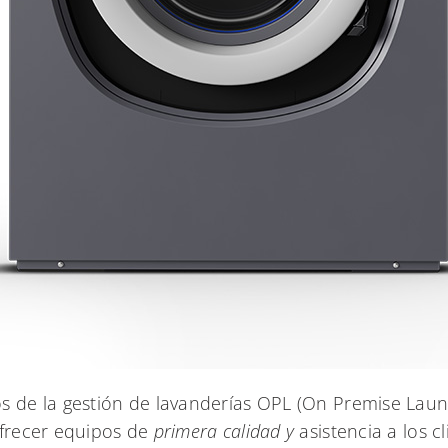
os de la gestión de lavanderías OPL (On Premise Lau
ofrecer equipos de
primera calidad y
asistencia a los c