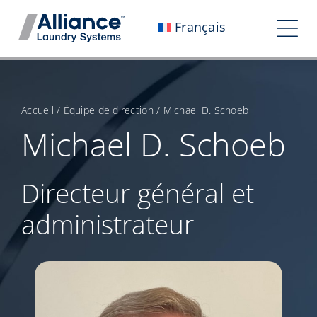
Aller
Français
au
Tog
contenu
Nav
Qui sommes-nous ?
Travaillez avec nous
Accueil
/
Équipe de direction
/
Michael D. Schoeb
Michael D. Schoeb
Notre impact
Carrières
Directeur général et
administrateur
Salle de presse
Investisseurs
Contactez-nous