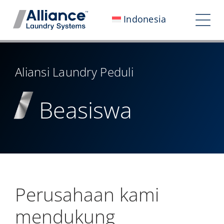
Loncat
Indonesia
ke
Bera
konten
Nav
Siapa Kami
Aliansi Laundry Peduli
Bekerja Bersama Kami
Beasiswa
Dampak Kami
Ruang Berita
Investor
Hubungi Kami
Perusahaan kami
My Alliance
mendukung