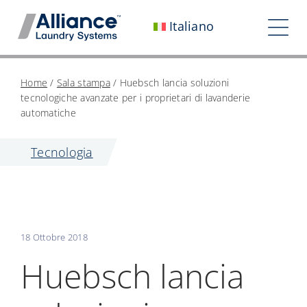
Vai
Italiano
al
Nav
contenuto
Chi siamo
Home
/
Sala stampa
/
Huebsch lancia soluzioni
tecnologiche avanzate per i proprietari di lavanderie
Lavora con noi
automatiche
Il nostro impatto
Tecnologia
Carriera
Sala stampa
18 Ottobre 2018
Investitori
Huebsch lancia
Contattaci