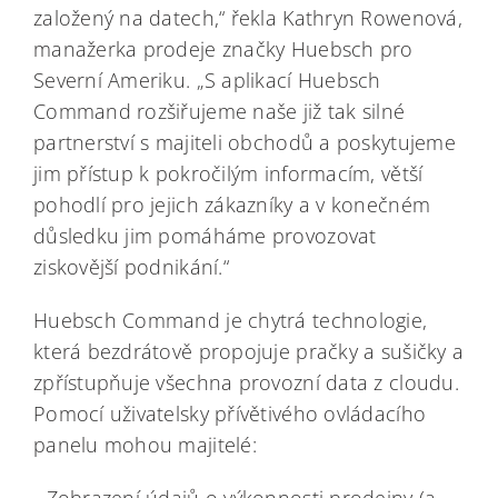
založený na datech,“ řekla Kathryn Rowenová,
manažerka prodeje značky Huebsch pro
Severní Ameriku. „S aplikací Huebsch
Command rozšiřujeme naše již tak silné
partnerství s majiteli obchodů a poskytujeme
jim přístup k pokročilým informacím, větší
pohodlí pro jejich zákazníky a v konečném
důsledku jim pomáháme provozovat
ziskovější podnikání.“
Huebsch Command je chytrá technologie,
která bezdrátově propojuje pračky a sušičky a
zpřístupňuje všechna provozní data z cloudu.
Pomocí uživatelsky přívětivého ovládacího
panelu mohou majitelé:
- Zobrazení údajů o výkonnosti prodejny (a