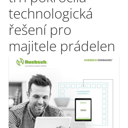
My Alliance
technologická
řešení pro
majitele prádelen