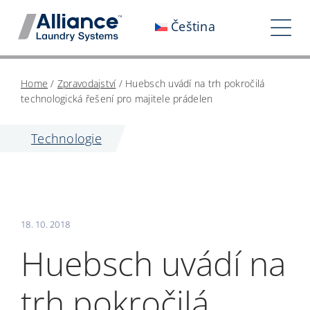
Přeskočit
Čeština
na
Pře
obsah
nav
Kdo jsme
Home
/
Zpravodajství
/
Huebsch uvádí na trh pokročilá
technologická řešení pro majitele prádelen
Spolupracujte s námi
Technologie
Náš dopad
Kariéra
Zpravodajství
18. 10. 2018
Investoři
Huebsch uvádí na
Kontaktujte nás
trh pokročilá