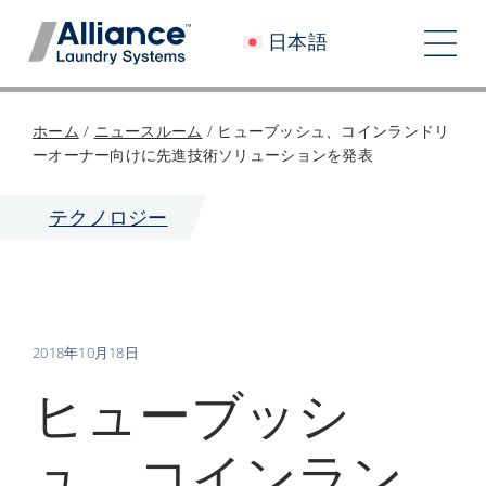
コ
日本語
ン
ト
テ
グ
ン
会社概要
ホーム
/
ニュースルーム
/
ヒューブッシュ、コインランドリ
ツ
ル
ーオーナー向けに先進技術ソリューションを発表
へ
私たちと働く
ナ
ス
テクノロジー
私たちのインパクト
キ
ビ
ッ
採用情報
プ
ゲ
ニュースルーム
ー
2018年10月18日
シ
投資家
ヒューブッシ
ョ
コンタクト
ュ、コインラン
ン